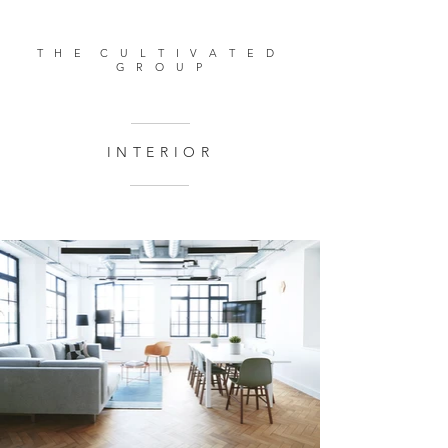
T H E C U L T I V A T E D
G R O U P
INTERIOR